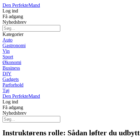
Den Perfekte
Mand
Log ind
Få adgang
Nyhedsbrev
Kategorier
Auto
Gastronomi
Vin
Sport
Økonomi
Business
DIY
Gadgets
Parforhold
Tøj
Den Perfekte
Mand
Log ind
Få adgang
Nyhedsbrev
Instruktørens rolle: Sådan løfter du udbyt