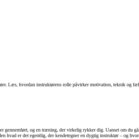
ltater. Læs, hvordan instruktørens rolle påvirker motivation, teknik og 
r gennemført, og en træning, der virkelig rykker dig. Uanset om du går ti
Men hvad er det egentlig, der kendetegner en dygtig instruktør – og hv