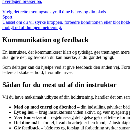
hverdagen presser på.
Vælg det rette træningsudstyr til dine behov og din plads
Sport
Uanset om du vil styrke kroppen, forbedre konditionen eller blot holde
muligt ud af din hjemmetræning.
Kommunikation og feedback
En instruktør, der kommunikerer klart og tydeligt, gør træningen mere 
skal gøre det, og hvordan du kan mærke, at du gør det rigtigt.
Som deltager kan du hjælpe ved at give feedback den anden vej. Fortæl,
lettere at skabe et hold, hvor alle trives.
Sådan får du mest ud af din instruktør
Vil du have maksimalt udbytte af din holdtræning, handler det om sam
Mød op med energi og åbenhed
– din indstilling påvirker båd
Lyt og lær
– brug instruktørens viden aktivt, og vær nysgerrig 
Vær konsekvent
– regelmæssig deltagelse gør det lettere for in
Del dine mål
– fortæl, hvad du arbejder hen imod, så instruktør
Giv feedback
– både ros og forslag til forbedring styrker samar