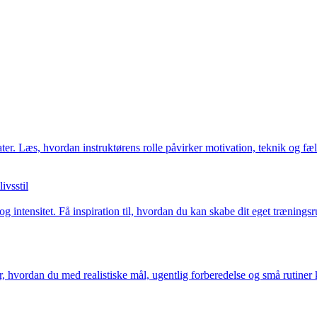
ltater. Læs, hvordan instruktørens rolle påvirker motivation, teknik og 
ivsstil
g intensitet. Få inspiration til, hvordan du kan skabe dit eget trænin
 hvordan du med realistiske mål, ugentlig forberedelse og små rutiner k