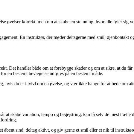
 vise øvelser korrekt, men om at skabe en stemning, hvor alle føler sig
gagement. En instruktør, der møder deltagerne med smil, øjenkontakt og 
 korrekt. Det handler både om at forebygge skader og om at sikre, at du 
hvorfor en bestemt bevægelse udføres på en bestemt måde.
, hvis du er i tvivl om en øvelse, og vær ikke bange for at bede om alte
år at skabe variation, tempo og begejstring, kan få selv de mest trætte d
fordring.
bent sind, deltag aktivt, og giv gerne et smil eller et nik til instruktø