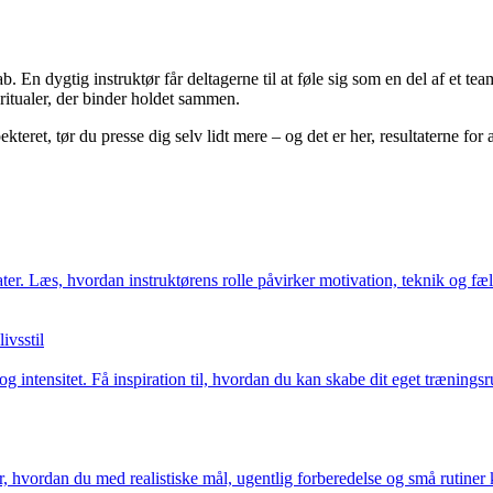
En dygtig instruktør får deltagerne til at føle sig som en del af et te
ritualer, der binder holdet sammen.
teret, tør du presse dig selv lidt mere – og det er her, resultaterne for 
ltater. Læs, hvordan instruktørens rolle påvirker motivation, teknik og 
ivsstil
g intensitet. Få inspiration til, hvordan du kan skabe dit eget trænin
 hvordan du med realistiske mål, ugentlig forberedelse og små rutiner k