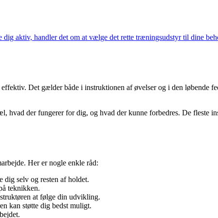
 dig aktiv, handler det om at vælge det rette træningsudstyr til dine be
effektiv. Det gælder både i instruktionen af øvelser og i den løbende f
 hvad der fungerer for dig, og hvad der kunne forbedres. De fleste inst
arbejde. Her er nogle enkle råd:
e dig selv og resten af holdet.
på teknikken.
struktøren at følge din udvikling.
en kan støtte dig bedst muligt.
bejdet.