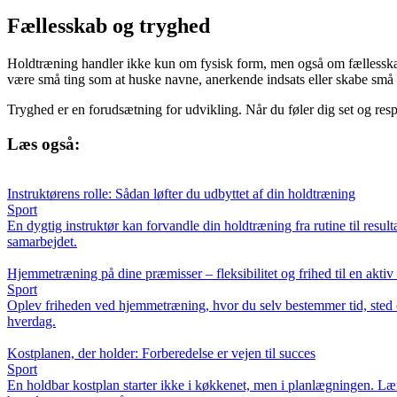
Fællesskab og tryghed
Holdtræning handler ikke kun om fysisk form, men også om fællesskab. 
være små ting som at huske navne, anerkende indsats eller skabe små 
Tryghed er en forudsætning for udvikling. Når du føler dig set og respek
Læs også:
Instruktørens rolle: Sådan løfter du udbyttet af din holdtræning
Sport
En dygtig instruktør kan forvandle din holdtræning fra rutine til resu
samarbejdet.
Hjemmetræning på dine præmisser – fleksibilitet og frihed til en aktiv l
Sport
Oplev friheden ved hjemmetræning, hvor du selv bestemmer tid, sted o
hverdag.
Kostplanen, der holder: Forberedelse er vejen til succes
Sport
En holdbar kostplan starter ikke i køkkenet, men i planlægningen. Lær,