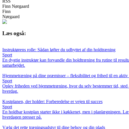
RSS
Finn Nørgaard
Finn
Nørgaard
Læs også:
Instruktørens rolle: Sådan løfter du udbyttet af din holdtræning
Sport
En dygtig instruktør kan forvandle din holdtræning fra rutine til resu
samarbejdet.
Hjemmetræning på dine præmisser – fleksibilitet og frihed til en aktiv l
Sport
Oplev friheden ved hjemmetræning, hvor du selv bestemmer tid, sted o
hverdag.
Kostplanen, der holder: Forberedelse er vejen til succes
Sport
En holdbar kostplan starter ikke i køkkenet, men i planlægningen. Lær,
hverdagen presser på.
Vælg det rette træningsudstyr til dine behov og din plads