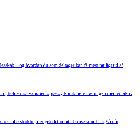
fællesskab – og hvordan du som deltager kan få mest muligt ud af
gsrum, holde motivationen oppe og kombinere træningen med en aktiv
an skabe struktur, der gør det nemt at spise sundt – også når