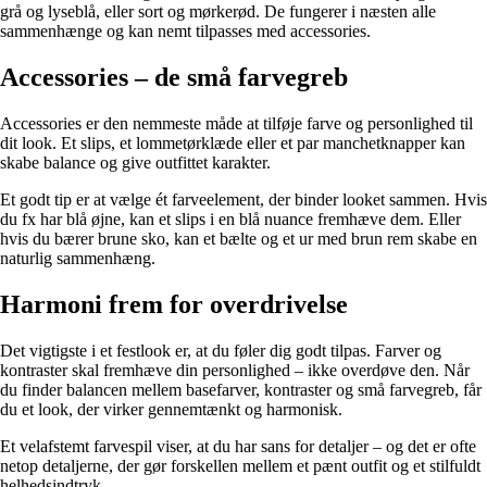
grå og lyseblå, eller sort og mørkerød. De fungerer i næsten alle
sammenhænge og kan nemt tilpasses med accessories.
Accessories – de små farvegreb
Accessories er den nemmeste måde at tilføje farve og personlighed til
dit look. Et slips, et lommetørklæde eller et par manchetknapper kan
skabe balance og give outfittet karakter.
Et godt tip er at vælge ét farveelement, der binder looket sammen. Hvis
du fx har blå øjne, kan et slips i en blå nuance fremhæve dem. Eller
hvis du bærer brune sko, kan et bælte og et ur med brun rem skabe en
naturlig sammenhæng.
Harmoni frem for overdrivelse
Det vigtigste i et festlook er, at du føler dig godt tilpas. Farver og
kontraster skal fremhæve din personlighed – ikke overdøve den. Når
du finder balancen mellem basefarver, kontraster og små farvegreb, får
du et look, der virker gennemtænkt og harmonisk.
Et velafstemt farvespil viser, at du har sans for detaljer – og det er ofte
netop detaljerne, der gør forskellen mellem et pænt outfit og et stilfuldt
helhedsindtryk.