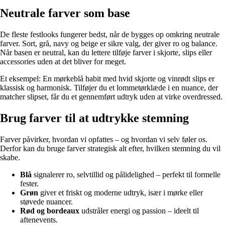
Neutrale farver som base
De fleste festlooks fungerer bedst, når de bygges op omkring neutrale
farver. Sort, grå, navy og beige er sikre valg, der giver ro og balance.
Når basen er neutral, kan du lettere tilføje farver i skjorte, slips eller
accessories uden at det bliver for meget.
Et eksempel: En mørkeblå habit med hvid skjorte og vinrødt slips er
klassisk og harmonisk. Tilføjer du et lommetørklæde i en nuance, der
matcher slipset, får du et gennemført udtryk uden at virke overdressed.
Brug farver til at udtrykke stemning
Farver påvirker, hvordan vi opfattes – og hvordan vi selv føler os.
Derfor kan du bruge farver strategisk alt efter, hvilken stemning du vil
skabe.
Blå
signalerer ro, selvtillid og pålidelighed – perfekt til formelle
fester.
Grøn
giver et friskt og moderne udtryk, især i mørke eller
støvede nuancer.
Rød og bordeaux
udstråler energi og passion – ideelt til
aftenevents.