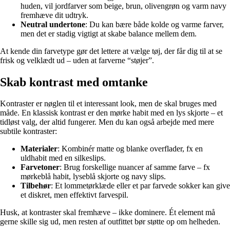
huden, vil jordfarver som beige, brun, olivengrøn og varm navy
fremhæve dit udtryk.
Neutral undertone
: Du kan bære både kolde og varme farver,
men det er stadig vigtigt at skabe balance mellem dem.
At kende din farvetype gør det lettere at vælge tøj, der får dig til at se
frisk og velklædt ud – uden at farverne “støjer”.
Skab kontrast med omtanke
Kontraster er nøglen til et interessant look, men de skal bruges med
måde. En klassisk kontrast er den mørke habit med en lys skjorte – et
tidløst valg, der altid fungerer. Men du kan også arbejde med mere
subtile kontraster:
Materialer
: Kombinér matte og blanke overflader, fx en
uldhabit med en silkeslips.
Farvetoner
: Brug forskellige nuancer af samme farve – fx
mørkeblå habit, lyseblå skjorte og navy slips.
Tilbehør
: Et lommetørklæde eller et par farvede sokker kan give
et diskret, men effektivt farvespil.
Husk, at kontraster skal fremhæve – ikke dominere. Ét element må
gerne skille sig ud, men resten af outfittet bør støtte op om helheden.