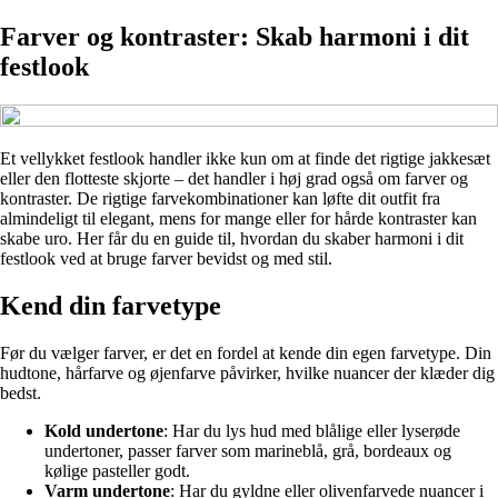
Farver og kontraster: Skab harmoni i dit
festlook
Et vellykket festlook handler ikke kun om at finde det rigtige jakkesæt
eller den flotteste skjorte – det handler i høj grad også om farver og
kontraster. De rigtige farvekombinationer kan løfte dit outfit fra
almindeligt til elegant, mens for mange eller for hårde kontraster kan
skabe uro. Her får du en guide til, hvordan du skaber harmoni i dit
festlook ved at bruge farver bevidst og med stil.
Kend din farvetype
Før du vælger farver, er det en fordel at kende din egen farvetype. Din
hudtone, hårfarve og øjenfarve påvirker, hvilke nuancer der klæder dig
bedst.
Kold undertone
: Har du lys hud med blålige eller lyserøde
undertoner, passer farver som marineblå, grå, bordeaux og
kølige pasteller godt.
Varm undertone
: Har du gyldne eller olivenfarvede nuancer i